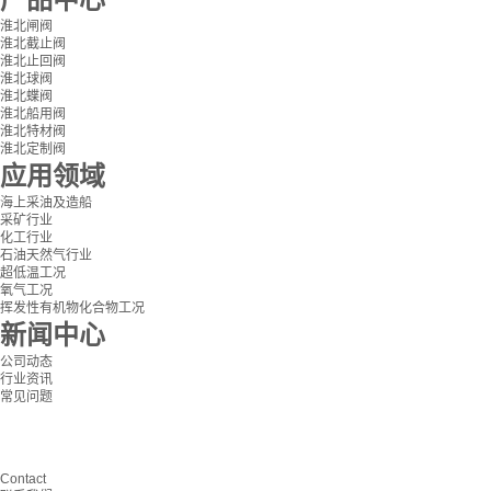
淮北闸阀
淮北截止阀
淮北止回阀
淮北球阀
淮北蝶阀
淮北船用阀
淮北特材阀
淮北定制阀
应用领域
海上采油及造船
采矿行业
化工行业
石油天然气行业
超低温工况
氧气工况
挥发性有机物化合物工况
新闻中心
公司动态
行业资讯
常见问题
Contact