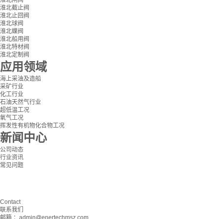
淮北闸阀
淮北截止阀
淮北止回阀
淮北球阀
淮北蝶阀
淮北船用阀
淮北特材阀
淮北定制阀
应用领域
海上采油及造船
采矿行业
化工行业
石油天然气行业
超低温工况
氧气工况
挥发性有机物化合物工况
新闻中心
公司动态
行业资讯
常见问题
Contact
联系我们
邮箱 ：admin@enertechmsz.com