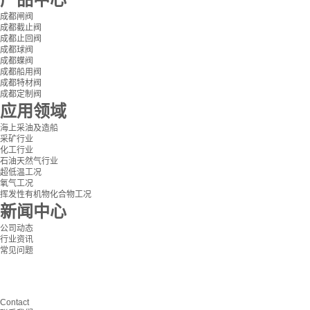
成都闸阀
成都截止阀
成都止回阀
成都球阀
成都蝶阀
成都船用阀
成都特材阀
成都定制阀
应用领域
海上采油及造船
采矿行业
化工行业
石油天然气行业
超低温工况
氧气工况
挥发性有机物化合物工况
新闻中心
公司动态
行业资讯
常见问题
Contact