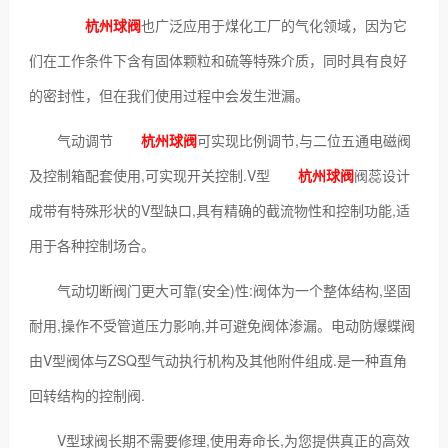
杭州球阀
也广泛应用于煤化工厂的气化领域，因为它
们在工作条件下含有固体颗粒和硫等特殊介质，同时具有良好
的密封性，但在我们使用过程中会发生泄漏。
气动调节
杭州球阀
可实现比例调节,与二位五通电磁阀
及控制箱配套使用,可实现开关控制.V型
杭州球阀
阀蕊设计
成带有特殊形状的V型缺口,具有精确的截流物性和控制功能,适
用于各种控制场合。
气动切断阀门更大可靠(安全)性:阀体为一个整体结构,坚固
耐用,操作不受管道压力影响,并可避免阀体渗漏。电动防爆蝶阀
由V型阀体与ZSQ型气动执行机构及其他附件组成.是一种直角
回转结构的控制阀.
V型球阀长期不需要修理,使用寿命长,为您提供真正的高效