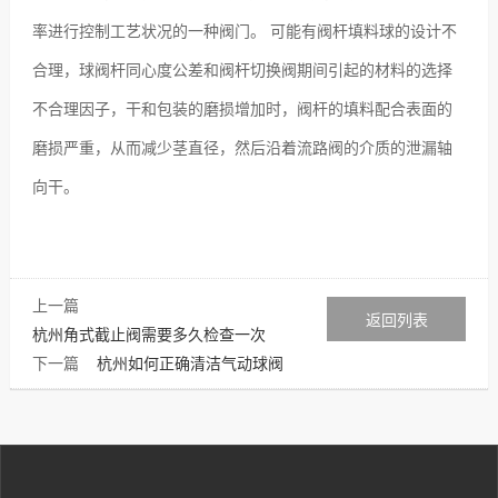
率进行控制工艺状况的一种阀门。 可能有阀杆填料球的设计不
合理，球阀杆同心度公差和阀杆切换阀期间引起的材料的选择
不合理因子，干和包装的磨损增加时，阀杆的填料配合表面的
磨损严重，从而减少茎直径，然后沿着流路阀的介质的泄漏轴
向干。
上一篇
返回列表
杭州角式截止阀需要多久检查一次
下一篇
杭州如何正确清洁气动球阀