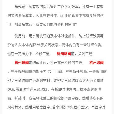
角式截止阀有效的提高管理工作学习效率，还有一个有效
的节约资源成本，因此在许多中小企业的管道中都有良好的作
用，那么角式截止阀要如何能够长期的使用?
使用前，用水清洗管道及本体过流部件，防止残留铁屑等
杂物进入本体内腔.处于关闭状态，阀体内仍有一些残留介质，
也在一定压力下.. 检修三通
杭州球阀
前，关闭三通
杭州球阀
前的截止阀，打开需要检修的三通
杭州球阀
，完全释放阀体内部压力.若止回阀，应先断开气源. 一般采用软
密封三通球阀作为密封材料，硬密封三通球阀密封面为金属堆
焊.如需清洗管道三通球阀，在拆卸时注意防止损坏密封圈泄
漏。拆装时，应先将法兰上的螺栓螺母固定好，然后将所有的
螺母稍紧，然后用强度固定..若个别螺母先强行固定，再固定其