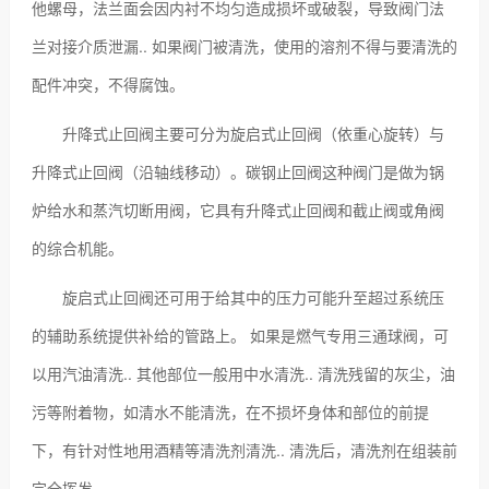
他螺母，法兰面会因内衬不均匀造成损坏或破裂，导致阀门法
兰对接介质泄漏.. 如果阀门被清洗，使用的溶剂不得与要清洗的
配件冲突，不得腐蚀。
升降式止回阀主要可分为旋启式止回阀（依重心旋转）与
升降式止回阀（沿轴线移动）。碳钢止回阀这种阀门是做为锅
炉给水和蒸汽切断用阀，它具有升降式止回阀和截止阀或角阀
的综合机能。
旋启式止回阀还可用于给其中的压力可能升至超过系统压
的辅助系统提供补给的管路上。 如果是燃气专用三通球阀，可
以用汽油清洗.. 其他部位一般用中水清洗.. 清洗残留的灰尘，油
污等附着物，如清水不能清洗，在不损坏身体和部位的前提
下，有针对性地用酒精等清洗剂清洗.. 清洗后，清洗剂在组装前
完全挥发。