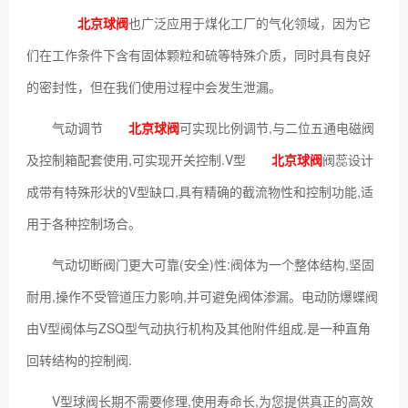
北京球阀
也广泛应用于煤化工厂的气化领域，因为它
们在工作条件下含有固体颗粒和硫等特殊介质，同时具有良好
的密封性，但在我们使用过程中会发生泄漏。
气动调节
北京球阀
可实现比例调节,与二位五通电磁阀
及控制箱配套使用,可实现开关控制.V型
北京球阀
阀蕊设计
成带有特殊形状的V型缺口,具有精确的截流物性和控制功能,适
用于各种控制场合。
气动切断阀门更大可靠(安全)性:阀体为一个整体结构,坚固
耐用,操作不受管道压力影响,并可避免阀体渗漏。电动防爆蝶阀
由V型阀体与ZSQ型气动执行机构及其他附件组成.是一种直角
回转结构的控制阀.
V型球阀长期不需要修理,使用寿命长,为您提供真正的高效