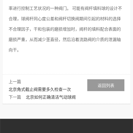
率进行控制工艺状况的一种阀门。 可能有阀杆填料球的设计不
合理，球阀杆同心度公差和阀杆切换阀期间引起的材料的选择
不合理因子，干和包装的磨损增加时，阀杆的填料配合表面的
磨损严重，从而减少茎直径，然后沿着流路阀的介质的泄漏轴
向干。
上一篇
返回列表
北京角式截止阀需要多久检查一次
下一篇
北京如何正确清洁气动球阀