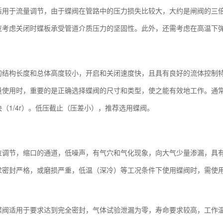
适用于流量调节，由于蝶阀在管路中的压力损失比较大，大约是闸阀的三
应考虑关闭时蝶板承受管道介质压力的坚固性。此外，还需考虑在高温下
的结构长度和总体高度较小，开启和关闭速度快，且具有良好的流体控制
量使用时，重要的是正确选择蝶阀的尺寸和类型，使之能有效地工作。通
（1/4r）。低压截止（压差小），推荐选用蝶阀。
位调节，缩口的通道，低噪声，有气穴和气化现象，向大气少量渗漏，具
求密封严格，或磨损严重，低温（深冷）等工况条件下使用蝶阀时，需使
蝶阀适用于要求达到完全密封，气体试验泄漏为零，寿命要求较高，工作温度