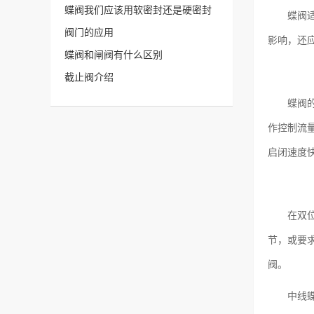
蝶阀我们应该用软密封还是硬密封
蝶阀
阀门的应用
影响，还
蝶阀和闸阀有什么区别
截止阀介绍
蝶阀
作控制流
启闭速度快
在双
节，或要
阀。
中线