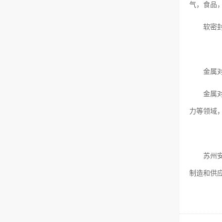
气，食品
软密
金属
金属
力等领域
苏州
制造和供应各