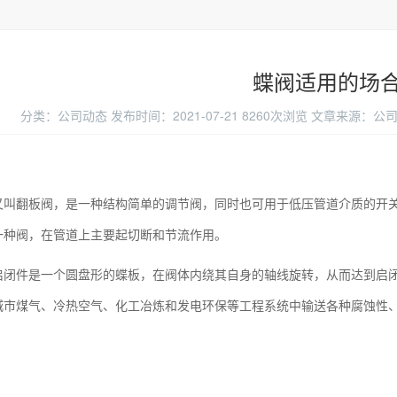
蝶阀适用的场
分类：公司动态
发布时间：2021-07-21
8260次浏览
文章来源：公司动
又叫翻板阀，是一种结构简单的调节阀，同时也可用于低压管道介质的开
一种阀，在管道上主要起切断和节流作用。
启闭件是一个圆盘形的蝶板，在阀体内绕其自身的轴线旋转，从而达到启
城市煤气、冷热空气、化工冶炼和发电环保等工程系统中输送各种腐蚀性