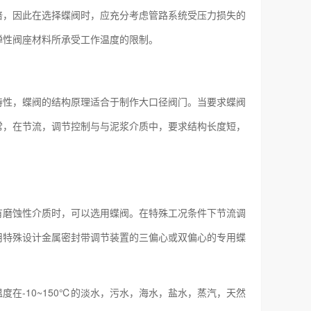
倍，因此在选择蝶阀时，应充分考虑管路系统受压力损失的
弹性阀座材料所承受工作温度的限制。
特性，蝶阀的结构原理适合于制作大口径阀门。当要求蝶阀
常，在节流，调节控制与与泥浆介质中，要求结构长度短，
有磨蚀性介质时，可以选用蝶阀。在特殊工况条件下节流调
用特殊设计金属密封带调节装置的三偏心或双偏心的专用蝶
在-10~150℃的淡水，污水，海水，盐水，蒸汽，天然