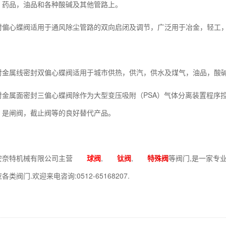
，药品，油品和各种酸碱及其他管路上。
封偏心蝶阀适用于通风除尘管路的双向启闭及调节，广泛用于冶金，轻工
对金属线密封双偏心蝶阀适用于城市供热，供汽，供水及煤气，油品，酸
对金属面密封三偏心蝶阀除作为大型变压吸附（PSA）气体分离装置程序
，是闸阀，截止阀等的良好替代产品。
安奈特机械有限公司主营
球阀
,
钛阀
,
特殊阀
等阀门,是一家专
类阀门.欢迎来电咨询:0512-65168207.