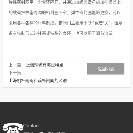
弹性密封圈用一个套环隔开，并通过由阀盖螺母施加在阀盖上
的载荷把柱塞周围的密封圈压牢。弹性密封圈能够更换，可以
采用各种各样的材料制成，该阀门主要用于“开”或者“关”，但是
备有特制形式的柱塞或特殊的套环，也可以用于调节流量。
上一篇
上海球阀有哪些特点
返回列表
下一篇
上海明杆闸阀和暗杆闸阀的区别
Contact