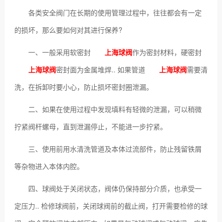
各类安全阀门在长期的使用管理过程中，往往都会有一定
的损坏，那么要如何对其进行保养?
一、一般采用软密封
上海球阀
作为密封材料，硬密封
上海球阀
密封面为金属堆焊.. 如果管道
上海球阀
需要清
洗，在拆卸时要小心，防止损坏密封圈泄漏。
二、如果在使用过程中发现填料有轻微的泄漏，可以稍微
拧紧阀杆螺母，直到泄漏停止，不能进一步拧紧。
三、使用前用水清洗管道及本体过流部件，防止残留铁屑
等杂物进入本体内腔。
四、球阀处于关闭状态，阀体仍保持部分介质，也承受一
定压力.. 检修球阀前，关闭球阀前的截止阀，打开需要检修的球