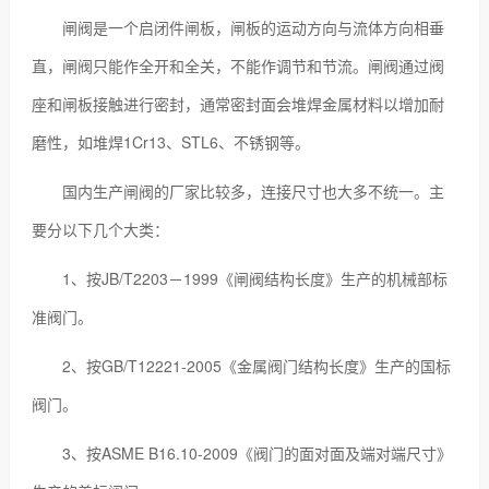
闸阀是一个启闭件闸板，闸板的运动方向与流体方向相垂
直，闸阀只能作全开和全关，不能作调节和节流。闸阀通过阀
座和闸板接触进行密封，通常密封面会堆焊金属材料以增加耐
磨性，如堆焊1Cr13、STL6、不锈钢等。
国内生产闸阀的厂家比较多，连接尺寸也大多不统一。主
要分以下几个大类：
1、按JB/T2203－1999《闸阀结构长度》生产的机械部标
准阀门。
2、按GB/T12221-2005《金属阀门结构长度》生产的国标
阀门。
3、按ASME B16.10-2009《阀门的面对面及端对端尺寸》