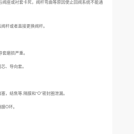
与阀座或衬套卡死，阀杆弯曲等原因使止回阀系统不能通
直阀杆或者直接更换阀杆。
导套磨损严重。
阀芯、导向套。
，结焦等.隔膜和“O”密封圈泄漏。
隔膜O环。
。