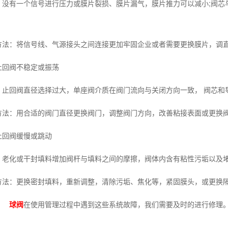
：没有一个信号进行压力或膜片裂损、膜片漏气，膜片推力可以减小;阀芯
方法：将信号线、气源接头之间连接更加牢固企业或者需要更换膜片，调
止回阀不稳定或振荡
：止回阀直径选择过大，单座阀介质在阀门流向与关闭方向一致， 阀芯和
方法：用合适的阀门直径更换阀门，调整阀门方向，改善粘接表面或更换
止回阀缓慢或跳动
：老化或干封填料增加阀杆与填料之间的摩擦，阀体内含有粘性污垢以及堵塞
方法：更换密封填料，重新调整，清除污垢、焦化等，紧固膜头，或更换
球阀
在使用管理过程中遇到这些系统故障，我们需要及时的进行修理