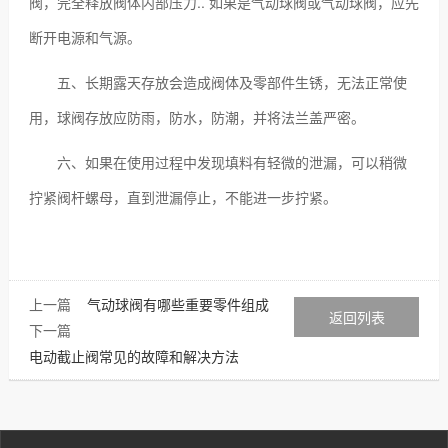
阀，完全释放阀体内部压力.. 如果是气动球阀或气动球阀，应先
断开电源和气源。
五、长期露天存放会造成阀体及零部件生锈，无法正常使
用，球阀存放应防雨，防水，防潮，并将法兰盖严密。
六、如果在使用过程中发现填料有轻微的泄漏，可以稍微
拧紧阀杆螺母，直到泄漏停止，不能进一步拧紧。
上一篇
气动球阀有哪些重要零件组成
返回列表
下一篇
电动截止阀常见的故障和解决方法