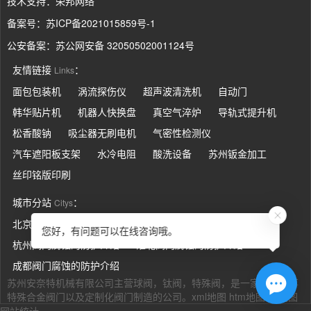
技术支持：
荣邦网络
备案号：
苏ICP备2021015859号-1
公安备案：
苏公网安备 32050502001124号
友情链接
：
Links
面包包装机
涡流探伤仪
超声波清洗机
自动门
韩华贴片机
机器人快换盘
真空气淬炉
导轨式提升机
松香酸钠
吸尘器无刷电机
气密性检测仪
汽车遮阳板支架
水冷电阻
酸洗设备
苏州钣金加工
丝印铭版印刷
城市分站
：
Citys
北京阀门腐蚀的防护介绍
上海阀门腐蚀的防护介绍
您好，有问题可以在线咨询哦。
杭州阀门腐蚀的防护介绍
淮北阀门腐蚀的防护介绍
成都阀门腐蚀的防护介绍
苏州安奈特机械有限公司主营
球阀
，
钛阀
，
特殊阀
，是一家专业从事
特殊合金阀门以及定制化阀门制造的公司。
xml地图
htm地图
txt地图
网站统计