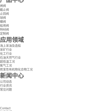
闸阀
截止阀
止回阀
球阀
蝶阀
船用阀
特材阀
定制阀
应用领域
海上采油及造船
采矿行业
化工行业
石油天然气行业
超低温工况
氧气工况
挥发性有机物化合物工况
新闻中心
公司动态
行业资讯
常见问题
Contact